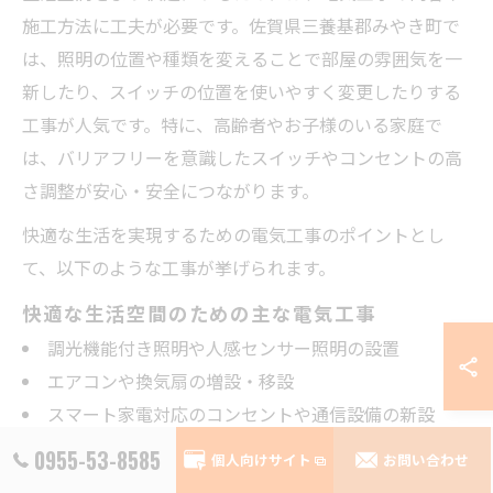
施工方法に工夫が必要です。佐賀県三養基郡みやき町で
は、照明の位置や種類を変えることで部屋の雰囲気を一
新したり、スイッチの位置を使いやすく変更したりする
工事が人気です。特に、高齢者やお子様のいる家庭で
は、バリアフリーを意識したスイッチやコンセントの高
さ調整が安心・安全につながります。
快適な生活を実現するための電気工事のポイントとし
て、以下のような工事が挙げられます。
快適な生活空間のための主な電気工事
調光機能付き照明や人感センサー照明の設置
エアコンや換気扇の増設・移設
スマート家電対応のコンセントや通信設備の新設
0955-53-8585
これらの工事は、専門業者とよく相談し、家族構成やラ
個人向けサイト
お問い合わせ
イフスタイルに合わせて最適なプランを選ぶことが大切