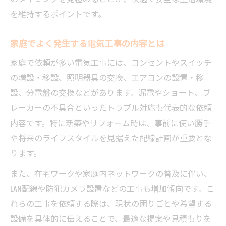
を維持するポイントです。
資格と経験が安全な電気工事の鍵になる理
由
家庭でよく発生する電気工事の内容とは
電気工事で発生しやすいトラブルの予防法
家庭で依頼が多い電気工事には、コンセントやスイッチ
安全を確保するための電気工事業者の選択
の増設・移設、照明器具の交換、エアコンの設置・移
基準
設、分電盤の交換などがあります。漏電やショート、ブ
レーカーの不具合といったトラブル対応も代表的な依頼
内容です。特に新築やリフォーム時は、事前に使い勝手
や将来のライフスタイルを見据えた配線計画が重要とな
ります。
また、在宅ワークや家庭内ネットワークの普及に伴い、
LAN配線や防犯カメラ設置などの工事も増加傾向です。こ
れらの工事を依頼する際は、現状の困りごとや希望する
設備を具体的に伝えることで、最適な提案や見積もりを