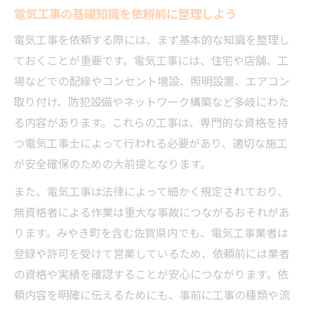
電気工事の基礎知識を依頼前に整理しよう
握
電気工事前後で確認すべきチェックリスト
電気工事を依頼する際には、まず基本的な知識を整理し
ておくことが重要です。電気工事には、住宅や店舗、工
電気工事のトラブル回避に役立つ流れの工
場などでの配線やコンセント増設、照明設置、エアコン
夫
取り付け、防犯設備やネットワーク構築など多岐にわた
住宅トラブル解決に役立つ電気工事とは
る内容があります。これらの工事は、専門的な資格を持
漏電やブレーカー不調に電気工事で対応
つ電気工事士によって行われる必要があり、適切な施工
電気工事が解決する住宅の主なトラブル例
が安全確保のための大前提となります。
コンセント増設など暮らしを支える電気工
また、電気工事は法律によって細かく規定されており、
事
無資格者による作業は重大な事故につながるおそれがあ
電気工事で防げる火災リスクと安全対策
ります。みやき町を含む佐賀県内でも、電気工事業者は
住宅の快適性を高める電気工事の活用法
登録や許可を受けて営業しているため、依頼前には業者
信頼できる電気工事業者選定のポイント
の資格や実績を確認することが安心につながります。依
技術と実績で選ぶ電気工事業者の見極め方
頼内容を明確に伝えるためにも、事前に工事の種類や流