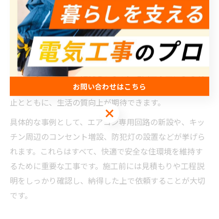
決できます。
特にみやき町のような地域では、築年数の古い住宅も多
く、配線の劣化や基準を満たさない設備が残っているこ
とがあります。そのため、定期的な点検や、必要に応じ
たリフォーム工事が推奨されます。電気工事士による現
お問い合わせはこちら
地調査とアドバイスを受けることで、トラブルの未然防
止とともに、生活の質向上が期待できます。
お問い合わせはこちら
具体的な事例として、エアコン専用回路の新設や、キッ
チン周辺のコンセント増設、防犯灯の設置などが挙げら
れます。これらはすべて、快適で安全な住環境を維持す
るために重要な工事です。施工前には見積もりや工程説
明をしっかり確認し、納得した上で依頼することが大切
です。