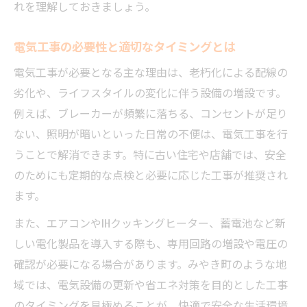
資格保有の電気工事業者を選ぶメリット
れを理解しておきましょう。
電気工事の見積もり比較で注意すべき点
電気工事の必要性と適切なタイミングとは
アフターサポートが充実した電気工事業者
電気工事が必要となる主な理由は、老朽化による配線の
地元密着型の電気工事業者に依頼する利点
劣化や、ライフスタイルの変化に伴う設備の増設です。
快適な生活へ導く電気工事サービス紹介
例えば、ブレーカーが頻繁に落ちる、コンセントが足り
最新設備導入に役立つ電気工事サービス
ない、照明が暗いといった日常の不便は、電気工事を行
省エネ対策ができる電気工事の提案例
うことで解消できます。特に古い住宅や店舗では、安全
リフォーム時におすすめの電気工事内容
のためにも定期的な点検と必要に応じた工事が推奨され
生活空間を快適にする電気工事のポイント
ます。
住宅の機能向上を叶える電気工事サービス
また、エアコンやIHクッキングヒーター、蓄電池など新
安全な電気工事を実現する重要な注意点
しい電化製品を導入する際も、専用回路の増設や電圧の
電気工事の安全対策で守るべき基本事項
確認が必要になる場合があります。みやき町のような地
域では、電気設備の更新や省エネ対策を目的とした工事
施工中・施工後に気をつけたい電気工事の
のタイミングを見極めることが、快適で安全な生活環境
注意点