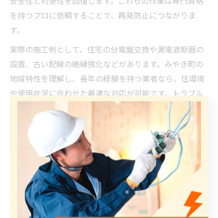
安全性と利便性を回復します。これらの作業は専門資格
を持つプロに依頼することで、再発防止につながりま
す。
実際の施工例として、住宅の分電盤交換や漏電遮断器の
設置、古い配線の絶縁強化などがあります。みやき町の
地域特性を理解し、長年の経験を持つ業者なら、住環境
や使用状況に合わせた最適な対応が可能です。トラブル
の早期発見・対処が、安心した暮らしに直結します。
電気工事が解決する住宅の主なトラブル例
住宅では、電気設備の老朽化や増設ニーズにより、様々
なトラブルが発生しやすくなります。例えば、照明が突
然つかなくなる、コンセントが熱を持つ、電気機器が同
時に使えないなど、日常的な不便や危険のサインです。
こうした問題は、専門的な電気工事によって根本から解