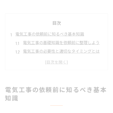
目次
電気工事の依頼前に知るべき基本知識
電気工事の基礎知識を依頼前に整理しよう
電気工事の必要性と適切なタイミングとは
家庭でよく発生する電気工事の内容とは
電気工事の安全性を高める事前準備の要点
信頼できる電気工事業者選びのコツ
みやき町で安心して進める電気工事の流れ
電気工事の依頼前に知るべき基本
電気工事の相談から完了までの流れを解説
知識
安心できる電気工事の進め方とポイント
見積もりから施工まで電気工事の手順を把