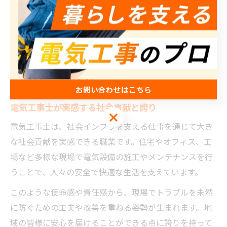
共にチームワークも深まります。
一方で、作業の正確さや安全管理が求められるため、ミ
スを防ぐための声かけやサポートが日常的に行われま
す。こうした協力体制が、安心して仕事に打ち込める環
境を生み出しています。
お問い合わせはこちら
電気工事士が実感する社会貢献と誇り
お問い合わせはこちら
電気工事士は、社会インフラを支える仕事を通じて大き
な社会貢献を実感できる職業です。住宅やオフィス、工
場など多様な現場で電気設備の施工やメンテナンスを行
うことで、人々の安全で快適な生活を支えています。
このような使命感や責任感から、現場でトラブルを未然
に防ぐための工夫や改善を重ねる姿勢が生まれます。地
域の皆様に安心を届けることができる点に誇りを持って