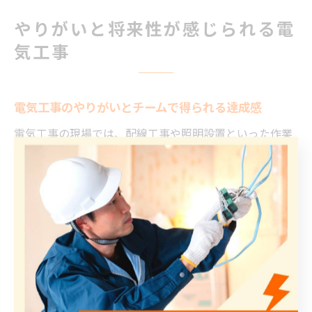
やりがいと将来性が感じられる電
気工事
電気工事のやりがいとチームで得られる達成感
電気工事の現場では、配線工事や照明設置といった作業
を通じて、日常生活や企業活動の基盤を支える重要な役
割を担っています。個人作業ではなくチームで協力して
施工を進めるため、完成時には大きな達成感を共有でき
るのが特徴です。
例えば、複雑な設備工事を無事に終えた際には、仲間同
士で成果を分かち合い、苦労した分だけ喜びも増しま
す。これが電気工事チームならではのやりがいであり、
現場ごとに異なる課題を乗り越えることで、自己成長と