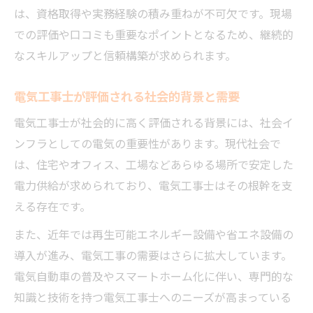
1人工の相場から見る電気工事の収入面
は、資格取得や実務経験の積み重ねが不可欠です。現場
電気工事の1人工とは何かとその計算方法
での評価や口コミも重要なポイントとなるため、継続的
電気工事現場での1人工相場の傾向と特徴
なスキルアップと信頼構築が求められます。
収入に差が出る電気工事の単価事情を解説
電気工事士が評価される社会的背景と需要
電気工事の見積もり精度を高めるポイント
電気工事士の収入アップに必要な知識とは
電気工事士が社会的に高く評価される背景には、社会イ
現場目線で語る電気工事の安定性と魅力
ンフラとしての電気の重要性があります。現代社会で
は、住宅やオフィス、工場などあらゆる場所で安定した
現場で実感する電気工事の安定収入の理由
電力供給が求められており、電気工事士はその根幹を支
電気工事士が選ぶ働きやすい職場の特徴
える存在です。
電気工事チームにおける仕事の魅力を解説
また、近年では再生可能エネルギー設備や省エネ設備の
電気工事の将来不安を解消するポイント
導入が進み、電気工事の需要はさらに拡大しています。
電気工事士として長く働くための心得
電気自動車の普及やスマートホーム化に伴い、専門的な
キャリアアップに強い電気工事チームの特徴
知識と技術を持つ電気工事士へのニーズが高まっている
電気工事チームでスキルアップを実現する