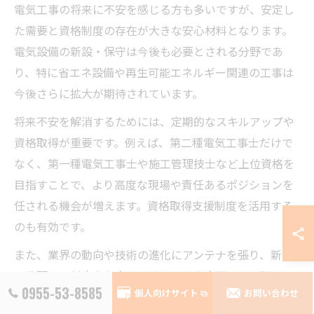
電気工事の将来に不安を感じる方も多いですが、安定し
た需要と資格制度の存在が大きな安心材料となります。
電気設備の新設・保守は今後も必要とされる分野であ
り、特に省エネ設備や再生可能エネルギー関連の工事は
今後さらに拡大が期待されています。
将来不安を解消するためには、定期的なスキルアップや
資格取得が重要です。例えば、第二種電気工事士だけで
なく、第一種電気工事士や施工管理技士など上位資格を
目指すことで、より高度な現場や責任あるポジションを
任される機会が増えます。資格取得支援制度を活用する
のも有効です。
また、業界の動向や技術の進化にアンテナを張り、新し
い分野への対応力を身につけることも大切です。例え
0955-53-8585
個人向けサイト
お問い合わせ
ば、スマートホームやIoT関連の電気工事への対応力を高