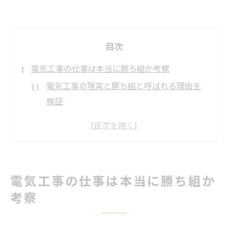
目次
電気工事の仕事は本当に勝ち組か考察
電気工事の現実と勝ち組と呼ばれる理由を
検証
電気工事士が評価される社会的背景と需要
電気工事の安定性とリスクを徹底分析
転職市場で見る電気工事チームの優位性
電気工事士が勝ち組とされる具体的な条件
電気工事の仕事は本当に勝ち組か
チームで働く電気工事の実際の環境
考察
電気工事チームの現場で感じる雰囲気と連
携