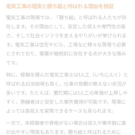
電気工事の現実と勝ち組と呼ばれる理由を検証
電気工事のチームワークが仕事効率に与え
る影響
電気工事の現場では、「勝ち組」と呼ばれる人たちが存
働きやすい電気工事現場の特徴と実例
在します。その理由として、安定した収入や専門性の高
電気工事で求められるコミュニケーション
さ、そして社会インフラを支えるやりがいが挙げられま
力
す。電気工事は住宅やビル、工場など様々な現場で必要
とされており、需要が継続的に存在する点が大きな強み
電気工事チームに必要な役割分担と対応力
です。
やりがいと将来性が感じられる電気工事
特に、経験を積んだ電気工事士は1人工（いちにんく）と
電気工事のやりがいとチームで得られる達
呼ばれる日当相場も高く、仕事の依頼が絶えない状況が
成感
多いです。たとえば、繁忙期には1人工の単価が上昇しや
電気工事士が実感する社会貢献と誇り
すく、熟練者ほど安定した案件獲得が可能です。現場に
電気工事チームで成長できるキャリアパス
よっては高収入を実現できるケースも見られます。
将来性の高い電気工事分野の魅力を解説
一方で、未経験者や資格がない場合は収入や案件数に差
電気工事士として長く続けられる理由
が出やすい現実もあります。勝ち組と呼ばれるために