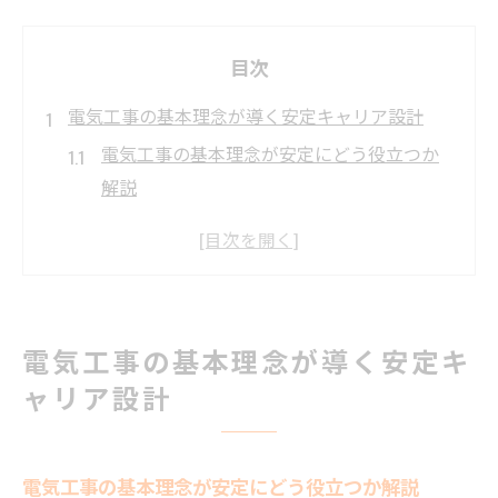
目次
電気工事の基本理念が導く安定キャリア設計
電気工事の基本理念が安定にどう役立つか
解説
地域密着の電気工事が選ばれる理由と理念
電気工事で長期安定キャリアを築く秘訣
電気工事士が実感する働きがいと理念の関
係
電気工事の基本理念が導く安定キ
電気工事の基本理念に基づくキャリア形成
ャリア設計
法
長期安定を目指す佐賀県佐賀市の電気工事戦略
電気工事戦略と基本理念の関係を徹底解説
電気工事の基本理念が安定にどう役立つか解説