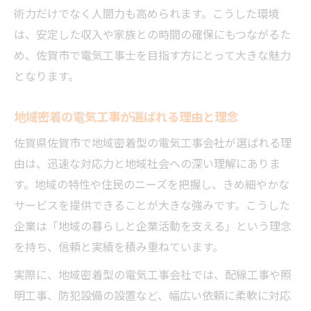
電気工事の理念が地域貢献につながる理由
術力だけでなく人間力も高められます。こうした環境
地域密着型電気工事士の理念実践事例紹介
は、安定した収入や家族との時間の確保にもつながるた
電気工事と地域社会をつなぐ理念の力とは
め、佐賀市で電気工事士を目指す方にとって大きな魅力
電気工事で暮らしを支える理念の大切さ
となります。
電気工事士が考える地域貢献の実際と理念
地域密着の電気工事が選ばれる理由と理念
働き方改革に繋がる電気工事士の新常識
佐賀県佐賀市で地域密着型の電気工事会社が選ばれる理
電気工事士の働き方改革を支える基本理念
由は、迅速な対応力と地域社会への深い理解にありま
電気工事の新常識と柔軟な働き方の関係性
す。地域の特性や住民のニーズを把握し、きめ細やかな
電気工事士が目指すワークライフバランス
サービスを提供できることが大きな強みです。こうした
安心して働ける電気工事現場の理念とは
企業は「地域の暮らしと企業活動を支える」という理念
電気工事業界の新常識と理念の融合を考察
を持ち、信頼と実績を積み重ねています。
電気工事業界で勝ち組になるための要素を解説
実際に、地域密着型の電気工事会社では、配線工事や照
電気工事士が勝ち組になるための理念活用
明工事、防犯設備の設置など、幅広い依頼に柔軟に対応
法