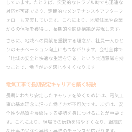
しています。たとえば、突発的なトラブル時でも迅速な
業界で勝ち抜くために必要な電気工事の知
対応が可能であり、定期的なメンテナンスやアフターフ
識
ォローも充実しています。これにより、地域住民や企業
電気工事業界で選ばれる人材の特徴とは
からの信頼を獲得し、長期的な関係構築が実現します。
勝ち組電気工事士が実践する理念の力
さらに、地域への貢献を重視する理念が、社員一人ひと
電気工事士のキャリアアップ戦略を解説
りのモチベーション向上にもつながります。会社全体で
「地域の安全と快適な生活を守る」という共通意識を持
つことで、働きがいを感じやすくなります。
電気工事で長期安定キャリアを築く秘訣
長期にわたり安定したキャリアを築くためには、電気工
事の基本理念に沿った働き方が不可欠です。まずは、安
全性や品質を最優先する姿勢を身につけることが重要で
す。これにより、現場での信頼を得やすくなり、継続的
な仕事の受注や昇給・昇進のチャンスが広がります。