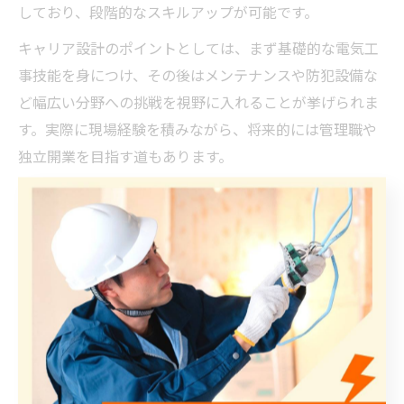
しており、段階的なスキルアップが可能です。
キャリア設計のポイントとしては、まず基礎的な電気工
事技能を身につけ、その後はメンテナンスや防犯設備な
ど幅広い分野への挑戦を視野に入れることが挙げられま
す。実際に現場経験を積みながら、将来的には管理職や
独立開業を目指す道もあります。
また、長期的に安定したキャリアを築くためには、地域
社会との信頼関係や、企業の基本理念に共感する姿勢が
重要です。例えば、地元住民からの紹介やリピート受注
が多い企業で働くことで、自身のキャリアも安定しやす
くなります。
電気工事士が地域で安定するための方法
佐賀県佐賀市で電気工事士が安定したキャリアを築くた