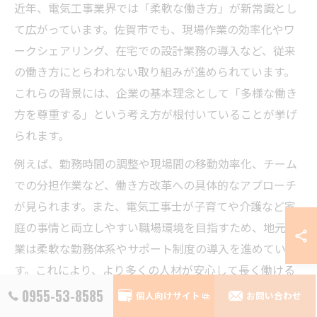
近年、電気工事業界では「柔軟な働き方」が新常識とし
て広がっています。佐賀市でも、現場作業の効率化やワ
ークシェアリング、在宅での設計業務の導入など、従来
の働き方にとらわれない取り組みが進められています。
これらの背景には、企業の基本理念として「多様な働き
方を尊重する」という考え方が根付いていることが挙げ
られます。
例えば、勤務時間の調整や現場間の移動効率化、チーム
での分担作業など、働き方改革への具体的なアプローチ
が見られます。また、電気工事士が子育てや介護など家
庭の事情と両立しやすい職場環境を目指すため、地元企
業は柔軟な勤務体系やサポート制度の導入を進めていま
す。これにより、より多くの人材が安心して長く働ける
環境が整いつつあります。
0955-53-8585
個人向けサイト
お問い合わせ