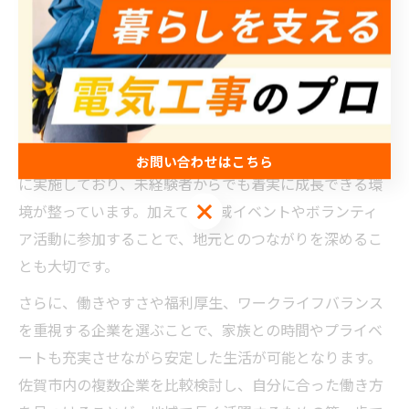
めには、地元企業に就職し、地域密着型の働き方を選ぶ
ことが効果的です。地域の特性を理解し、顧客の要望に
応えることで、長期的な信頼と安定収入を得ることがで
きます。
また、定期的な資格取得や技能向上のための自己研鑽も
欠かせません。企業によっては、研修や勉強会を積極的
お問い合わせはこちら
に実施しており、未経験者からでも着実に成長できる環
お問い合わせはこちら
境が整っています。加えて、地域イベントやボランティ
ア活動に参加することで、地元とのつながりを深めるこ
とも大切です。
さらに、働きやすさや福利厚生、ワークライフバランス
を重視する企業を選ぶことで、家族との時間やプライベ
ートも充実させながら安定した生活が可能となります。
佐賀市内の複数企業を比較検討し、自分に合った働き方