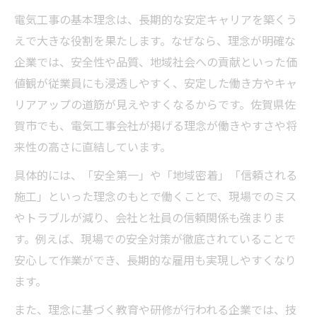
佐賀の電気工事が長期安定を実現する理由
電気工事の基本理念は、長期的な安定キャリアを築くう
電気工事における地域戦略と理念の重要性
えで大きな役割を果たします。なぜなら、理念が明確な
長期的視点で考える電気工事キャリア設計
企業では、安全性や品質、地域社会への貢献といった価
値観が従業員にも浸透しやすく、安定した働き方やキャ
電気工事士が地域で安定するための方法
リアアップの道筋が見えやすくなるからです。佐賀県佐
キャリア形成に活きる電気工事基本理念とは
賀市でも、電気工事会社が掲げる理念が働きやすさや将
電気工事の基本理念がキャリアに与える影
来性の高さに直結しています。
響
具体的には、「安全第一」や「地域密着」「信頼される
電気工事士が知るべき理念と成長のポイン
施工」といった理念のもとで働くことで、現場でのミス
ト
やトラブルが減り、会社と社員の信頼関係も強まりま
キャリアアップに不可欠な電気工事の理念
す。例えば、現場での安全対策が徹底されていることで
電気工事士としての誇りと理念の関係性
安心して作業ができ、長期的な雇用も実現しやすくなり
電気工事業界で評価される理念の実践方法
ます。
地域貢献を叶える電気工事の理念を実感する
また、理念に基づく教育や研修が行われる企業では、技