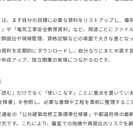
独立開業に必要な電気工事資料の集め方
電気工事で失敗しない資料管理の実践ポイント
ては、まず自分の目標に必要な資料をリストアップし、優
公共建築工事標準仕様書を使った事業計画の立て
）」や「電気工事安全教育資料」など、用途ごとにファイ
電気工事士資料の活用で独立後の安定経営へ
書類提出や現場管理、資格試験などの場面で大きな差とな
電気設備工事監理指針PDFダウンロードの活用法
の資料を定期的にダウンロードし、自分なりにまとめ直す
資料を制す者が電気工事を制する理由
や年収アップ、独立開業の実現につながるのです。
電気工事資料を徹底活用する重要性とは
現場で差がつく電気工事資料の管理方法
法
電気工事士は資料整理で勝ち組へ近づける
「読む」だけでなく「使いこなす」ことに重点を置いてい
電気工事仕様書の理解が成功を左右する
仕様書」を参照し、必要な書類や工程を事前に整理するこ
電気設備工事標準仕様書の活用事例紹介
交通省の「公共建築改修工事標準仕様書」や都道府県の最
電気工事資格取得に欠かせない資料の使い方
可欠です。これにより、審査での指摘や再提出のリスクを
電気工事資格勉強に必須の資料選定法