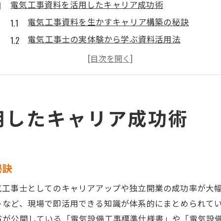
電気工事資料を活用したキャリア成功術
電気工事資料を生かすキャリア構築の秘訣
電気工事士の実体験から学ぶ資料活用法
資格と年収アップに直結する電気工事資料の選び
電気工事仕様書サンプルを活用した成長戦略
公共建築改修工事標準仕様書で差をつける方法
年収アップに役立つ電気工事書類整理法
用したキャリア成功術
電気工事に欠かせない書類整理の基本を解説
年収アップに直結する効果的な電気工事書類管理
電気工事資料の体系的整理で業務効率を向上
秘訣
国土交通省電気設備設計基準の活用ポイント
気工事士としてのキャリアアップや独立開業の成功率が大
電気工事共通仕様書を使った収入安定化のコツ
トなど、現場で即活用できる知識が体系的にまとめられて
独立開業で差がつく電気工事資料管理術
省が公開している「電気設備工事標準仕様書」や「電気設