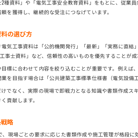
士2種資料」や「電気工事安全教育資料」をもとに、従業員
難関電気工事士資格合格の資料活用術
信頼を獲得し、継続的な受注につなげています。
電気工事士2種資料の効果的な使い道
電気工事安全教育資料で学ぶ試験対策
資料の選び方
電気設備工事監理指針を資格取得に生かす
き電気工事資料は「公的機関発行」「最新」「実務に直結」
公共工事受注を目指すなら押さえたい電気工事資料
電気工事士資料」など、信頼性の高いものを優先することが
公共工事受注で活躍する電気工事資料の種類
や目標に合わせて内容を絞り込むことが重要です。例えば
公共建築改修工事標準仕様書の必須ポイント
開業を目指す場合は「公共建築工事標準仕様書（電気設備工
電気工事資料を提出ミスなく揃える方法
お問い合わせはこちら
お問い合わせはこちら
だけでなく、実際の現場で即戦力となる知識や書類作成ス
国土交通省基準対応の電気工事資料整理術
きく貢献します。
公共案件で信頼を得る電気工事仕様書の使い方
長戦略
とで、現場ごとの要求に応じた書類作成や施工管理が格段に