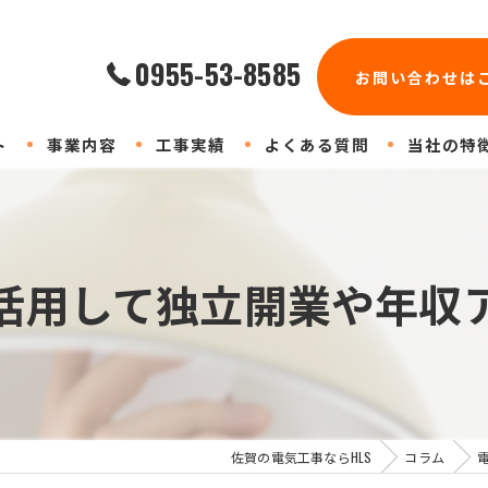
0955-53-8585
お問い合わせは
ト
事業内容
工事実績
よくある質問
当社の特
店舗
業務用エア
活用して独立開業や年収
工場
防犯カメラ
協力会社
佐賀の電気工事ならHLS
コラム