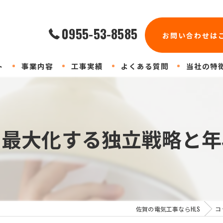
0955-53-8585
お問い合わせは
ト
事業内容
工事実績
よくある質問
当社の特
店舗
業務用エア
を最大化する独立戦略と年
工場
防犯カメラ
協力会社
佐賀の電気工事ならHLS
コ