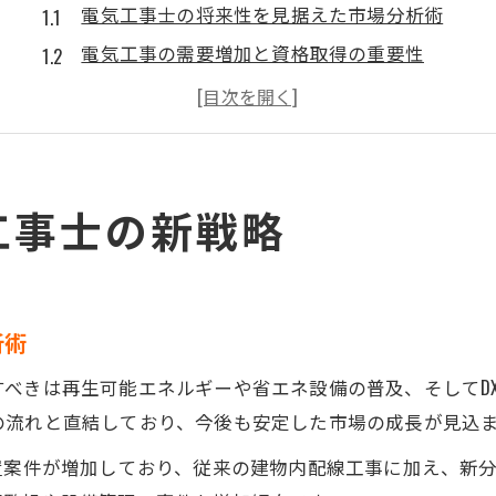
電気工事士の将来性を見据えた市場分析術
電気工事の需要増加と資格取得の重要性
時代を先取る電気工事士のスキルアップ法
第一種電気工事士合格を狙う戦略的勉強法
電気工事で成果を出すための業界動向の活用
電気工事の専門性で独立成功を目指す
工事士の新戦略
電気工事の専門性が独立に与える影響とは
一人親方として成功する電気工事士の条件
第一種電気工事士合格者が選ぶ独立準備策
析術
再生可能エネルギー分野での電気工事の可能性
べきは再生可能エネルギーや省エネ設備の普及、そしてD
電気工事士合格発表Web活用で情報収集を強化
の流れと直結しており、今後も安定した市場の成長が見込
収入アップに直結する電気工事の極意
置案件が増加しており、従来の建物内配線工事に加え、新
電気工事士の年収とスキルアップの関係性