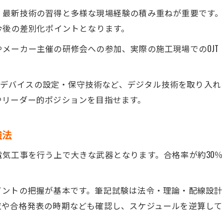
、最新技術の習得と多様な現場経験の積み重ねが重要です
合格者一覧にない強みを活かす独自戦略
今後の差別化ポイントとなります。
電気工事士年収相場を超えるための具体策
Web合格発表を活用した仲間づくりの方法
メーカー主催の研修会への参加、実際の施工現場でのOJ
電気工事分野で勝ち組になる思考法
電気工事士の勝ち組に共通する行動パターン
IoTデバイスの設定・保守技術など、デジタル技術を取り入
やリーダー的ポジションを目指せます。
第一種電気工事士合格のための自己分析法
電気工事で勝つための情報収集と実践力
強法
合格発表Webを活かしたモチベーション維持
お問い合わせはこちら
お問い合わせはこちら
成長し続ける電気工事士の学び方と工夫
気工事を行う上で大きな武器となります。合格率が約30
イントの把握が基本です。筆記試験は法令・理論・配線設
覧や合格発表の時期なども確認し、スケジュールを逆算し