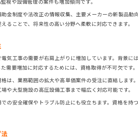
隔監視や設備管理の案件も増加傾向です。
電気工事案件で高単価を実現する営業術
補助金制度や法改正の情報収集、主要メーカーの新製品動
一人親方が実践する収入増加の電気工事戦略
捉えることで、将来性の高い分野へ柔軟に対応できます。
第一種電気工事士年収事情から学ぶ収益化法
合格者一覧を参考に市場価値を高める方法
性
年収アップを狙うなら電気工事士の今
電気工事の需要が右肩上がりに増加しています。背景には老
電気工事士が年収アップを実現する転職戦略
した需要増加に対応するためには、資格取得が不可欠です
電気工事で求められる今後の専門技術とは
資格は、業務範囲の拡大や高単価案件の受注に直結します
合格発表を活かした電気工事士キャリア設計
工場や大型施設の高圧設備工事まで幅広く対応可能です。
電気工事士結果通知書で次の目標を明確化
場での安全確保やトラブル防止にも役立ちます。資格を持
第一種電気工事士筆記合格率と対策ポイント
一人親方が実感する電気工事成果の秘訣
一人親方が語る電気工事成果の実体験談
プ法
収入を伸ばすための電気工事士の工夫と努力