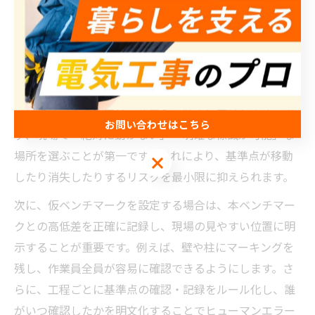
クが重要です。特に複数階や広い現場では、基準点ごと
に測量結果を共有し、全員が同じ情報を持つことが成功
の鍵となります。
施工ミス防止に役立つベンチマークの選び方
ベンチマークの選定は、施工ミス防止に直結します。ま
お問い合わせはこちら
ず、現場で「絶対に動かない」「明確な標識が可能」な
場所を選ぶことが第一です。これにより、基準点が移動
お問い合わせはこちら
したり消失したりするリスクを最小限に抑えられます。
次に、仮ベンチマークを設定する場合は、本ベンチマー
クとの高低差を正確に記録し、現場の見やすい位置に明
示することが重要です。例えば、壁や柱にマーキングを
残し、作業員全員が容易に確認できるようにします。さ
らに、工程ごとに基準点の確認・記録をルール化し、誰
がいつ確認したかを明文化することでヒューマンエラー