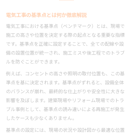
ベンチマーク基準点の選定ポイント解説
電気工事で使う基準点の最適な決め方とは
電気工事の基準点とは何か徹底解説
実際の現場で重視すべき基準点の選択基準
電気工事における基準点（ベンチマーク）とは、現場で
仮ベンチマークと基準点の関係を正しく理
施工の高さや位置を決定する際の起点となる重要な指標
解
です。基準点を正確に設定することで、全ての配線や設
測量を活用した電気工事基準点の選定方法
備の設置位置が統一され、施工ミスや後工程でのトラブ
ルを防ぐことができます。
施工ミス防止に役立つベンチマークの選び
方
例えば、コンセントの高さや照明の取付位置も、この基
電気工事で失敗しない基準点の決め方
準点を基に決定されます。基準点がずれると、設備全体
のバランスが崩れ、最終的な仕上がりや安全性に大きな
電気工事基準点の決め方で失敗を防ぐコツ
影響を及ぼします。建築現場やリフォーム現場でのトラ
ベンチマーク決め方の実例と注意すべき点
ブル事例として、基準点の読み違いによる再施工が発生
仮ベンチマーク作り方を現場で活かす方法
したケースも少なくありません。
施工現場で避けたい基準点選定の落とし穴
基準点の設定には、現場の状況や設計図から最適な位置
ベンチマーク仮ベンチマーク違いを丁寧に