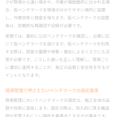
基準点と仮ベンチマークの使い分け方とは
クが現場から遠い場合や、作業が複数箇所に分かれる場
合、仮ベンチマークを現場の分かりやすい場所に設置
測量で重要なベンチマークの役割を整理
し、作業効率と精度を保ちます。仮ベンチマークの設置
建築分野におけるベンチマーク留意点
後は、定期的な再確認や記録が必要です。
仮ベンチマーク設定で注意したい実務ポイ
ント
実務では、最初に公式ベンチマークを確認し、必要に応
じて仮ベンチマークを設けます。仮ベンチマークを利用
建築分野での電気工事ベンチマークの重要性
する際は、誤差の蓄積や移動・撤去によるリスクにも注
電気工事と建築現場の基準点連携を考える
意が必要です。こうした違いを正しく理解し、現場ごと
建築基準と電気工事ベンチマークの関連性
に適切に運用することが、施工の品質と安全性を守るポ
ベンチマーク設定が建築品質を左右する理
イントとなります。
由
仮ベンチマーク設置が建築現場で果たす役
現場管理で押さえたいベンチマークの選定基準
割
現場管理においてベンチマークの選定は、施工全体の品
建築分野で重視される測量ベンチマークの
質や効率に直結します。選定の際は、恒久的に残る構造
実践
物や変更されにくい場所を基準点とするのが基本です。