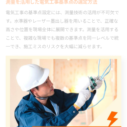
測量を活用した電気工事基準点の選定方法
電気工事の基準点設定には、測量技術の活用が不可欠で
す。水準器やレーザー墨出し器を用いることで、正確な
高さや位置を現場全体に展開できます。測量を活用する
ことで、複雑な現場でも複数の基準点を同一レベルで統
一でき、施工ミスのリスクを大幅に減らせます。
具体的な手順としては、まず本ベンチマークの高さ情報
を測量機器で取得し、必要な場所に仮ベンチマークを設
置します。その後、各作業エリアごとに測量機器で位置
と高さを確認し、基準点のズレがないか複数回チェック
します。現場管理者や作業員が独自に測量記録を残すこ
とで、トラブル発生時にも原因特定が容易になります。
測量機器の誤差や設置場所の誤認識による失敗例もある
ため、定期的な機器の校正と、測量結果のダブルチェッ