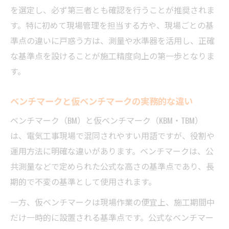
を選定し、必ず第三者とも確認を行うことが推奨されま
解説
す。特に初めて現場管理を担当する方や、現場ごとの基
仮ベンチマークの設置方法を徹底解説
準点の違いに戸惑う方は、測量や水準器を活用し、正確
電気工事での仮ベンチマーク設置の手順解
な基準点を設けることが施工精度向上の第一歩となりま
説
す。
仮ベンチマークの基準点を選ぶ際のポイン
ト
ベンチマークと仮ベンチマークの実務的な違い
現場で失敗しない仮ベンチマーク作り方の
ベンチマーク（BM）と仮ベンチマーク（KBM・TBM）
コツ
は、電気工事現場で混同されやすい用語ですが、役割や
測量ベンチマークとの違いを明確に押さえ
運用方法に明確な違いがあります。ベンチマークは、公
る
共測量などで定められた公式な高さの基準点であり、長
建築現場で役立つ仮ベンチマーク設置方法
期的で不変の基準として使用されます。
ベンチマークと仮ベンチマークの違いに注目
一方、仮ベンチマークは現場作業の便宜上、施工期間中
電気工事現場でのベンチマーク違いを解説
だけ一時的に設置される基準点です。公式なベンチマー