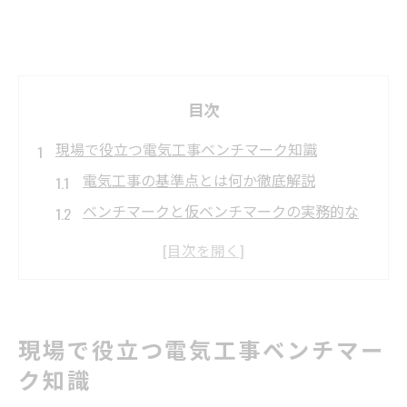
目次
現場で役立つ電気工事ベンチマーク知識
電気工事の基準点とは何か徹底解説
ベンチマークと仮ベンチマークの実務的な
違い
現場管理で押さえたいベンチマークの選定
基準
電気工事における水準測量の重要ポイント
現場で役立つ電気工事ベンチマー
施工精度向上に直結するベンチマーク活用
ク知識
術