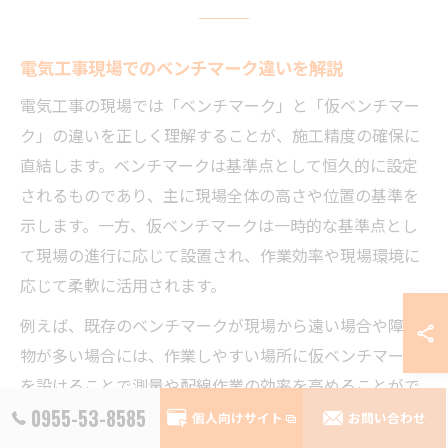
電気工事現場でのベンチマーク違いを解説
電気工事の現場では「ベンチマーク」と「仮ベンチマー
ク」の違いを正しく理解することが、施工精度の確保に
直結します。ベンチマークは基準点として恒久的に設定
されるものであり、主に現場全体の高さや位置の基準を
示します。一方、仮ベンチマークは一時的な基準点とし
て現場の進行に応じて設置され、作業効率や現場環境に
応じて柔軟に活用されます。
例えば、既存のベンチマークが現場から遠い場合や障害
物が多い場合には、作業しやすい場所に仮ベンチマーク
を設けることで測量や配線作業の効率を高めることがで
きます。しかし、仮ベンチマークは誤差が生じやすいた
0955-53-8585
個人向けサイト
お問い合わせ
め、定期的な確認や再設定が重要です。施工途中で基準