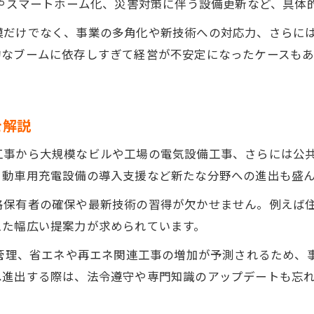
化やスマートホーム化、災害対策に伴う設備更新など、具体
電気工事会社 売上ランキングの活用法ガイド
模だけでなく、事業の多角化や新技術への対応力、さらに
電気工事会社年収ランキングで見る企業選び
的なブームに依存しすぎて経営が不安定になったケースも
電気工事会社 大手と中小のランキング比較法
電気工事会社一覧から自身に合う企業を発見
安定したキャリアへ導く企業選びの極意
を解説
電気工事会社の安定性を見抜くチェックポイント
工事から大規模なビルや工場の電気設備工事、さらには公
電気工事会社年収ランキング活用のコツ
自動車用充電設備の導入支援など新たな分野への進出も盛ん
電気工事会社の就職で重視したい評価基準
格保有者の確保や最新技術の習得が欠かせません。例えば
電気工事会社選びで失敗しない情報収集法
えた幅広い提案力が求められています。
電気工事会社ランキングと将来性の関係性
備管理、省エネや再エネ関連工事の増加が予測されるため、
就職に役立つ電気工事会社の比較ポイント
へ進出する際は、法令遵守や専門知識のアップデートも忘
電気工事会社の福利厚生や働きやすさの違い
電気工事会社ホームページで見る採用情報の注目