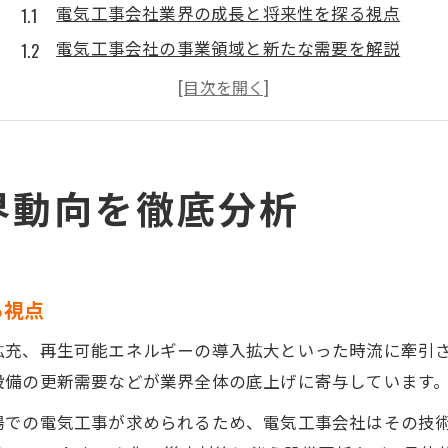
電気工事会社業界の成長と将来性を探る視点
電気工事会社の事業領域と新たな需要を解説
電気工事会社ランキングから見る業界の現状
電気工事会社 売上ランキングで分かる勢力図
電気工事会社の就職市場における動向を考察
大手から中小まで電気工事会社の特徴
界動向を徹底分析
電気工事会社 大手の強みと選ばれる理由とは
電気工事会社 中小企業ならではの魅力を解説
電気工事会社の売上ランキングで規模差を分析
る視点
電気工事会社ランキングから見る多様な特徴
拡充、再生可能エネルギーの導入拡大といった時流に牽引
電気工事会社の一覧で幅広い企業を知ろう
設備の更新需要などが業界全体の底上げに寄与しています
電気工事会社ランキングの見方を解説
場での電気工事が求められるため、電気工事会社はその技
電気工事会社ランキングで注目すべき指標とは