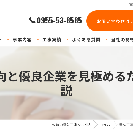
0955-53-8585
お問い合わせは
ト
事業内容
工事実績
よくある質問
当社の特
店舗
向と優良企業を見極める
業務用エア
説
工場
防犯カメラ
協力会社
佐賀の電気工事ならHLS
コラム
電気工