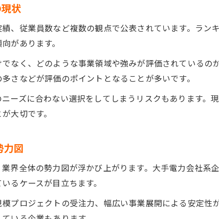
の現状
電気工事会社ランキングを就職活動に活かす方法
実績、従業員数など複数の観点で公表されています。ラン
電気工事会社 大手と中小の就職難易度を比較
傾向があります。
電気工事会社 年収ランキングから見る将来性
けでなく、どのような事業領域や強みが評価されているの
独立系と電力系の違いと選択基準を知る
の多さなどが評価のポイントとなることが多いです。
電気工事会社の独立系と電力系の特徴を解説
のニーズに合わない選択をしてしまうリスクもあります。
電気工事会社選びで重視する選択基準とは
とが大切です。
電気工事会社ランキングで両者の違いを分析
電気工事会社 大手と独立系の将来性比較
お問い合わせはこちら
お問い合わせはこちら
勢力図
電気工事会社一覧で見るタイプ別の強み
、業界全体の勢力図が浮かび上がります。大手電力会社系
ているケースが目立ちます。
規模プロジェクトの受注力、幅広い事業展開による安定性
している企業もあります。