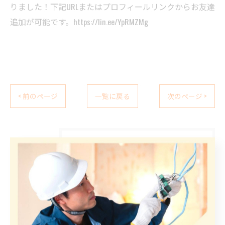
りました！⁡下記URLまたはプロフィールリンクからお友達
追加が可能です。https://lin.ee/YpRMZMg⁡
< 前のページ
一覧に戻る
次のページ >
カテゴリー
Categories
全てのカテゴリー
店舗
業務用エアコン